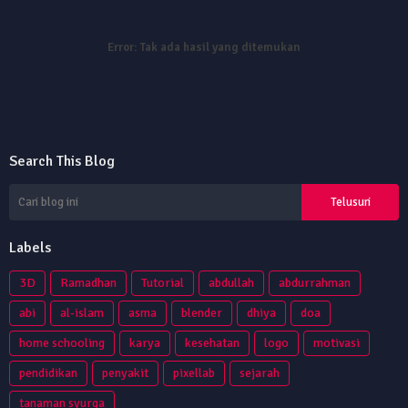
Error:
Tak ada hasil yang ditemukan
Search This Blog
Labels
3D
Ramadhan
Tutorial
abdullah
abdurrahman
abi
al-islam
asma
blender
dhiya
doa
home schooling
karya
kesehatan
logo
motivasi
pendidikan
penyakit
pixellab
sejarah
tanaman syurga