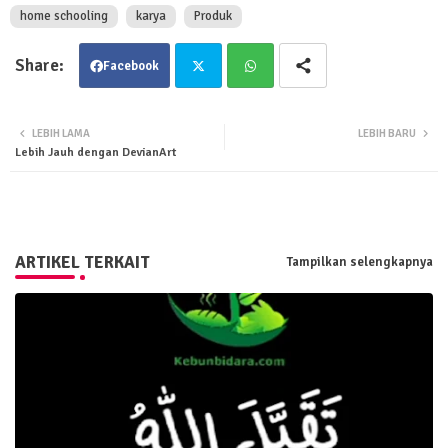
home schooling
karya
Produk
Facebook
Twit
Wha
LEBIH LAMA
LEBIH BARU
Lebih Jauh dengan DevianArt
ter
tsa
pp
ARTIKEL TERKAIT
Tampilkan selengkapnya