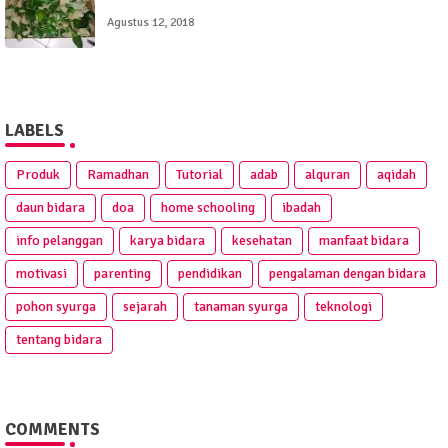
Agustus 12, 2018
LABELS
Produk
Ramadhan
Tutorial
adab
alquran
aqidah
daun bidara
doa
home schooling
ibadah
info pelanggan
karya bidara
kesehatan
manfaat bidara
motivasi
parenting
pendidikan
pengalaman dengan bidara
pohon syurga
sejarah
tanaman syurga
teknologi
tentang bidara
COMMENTS