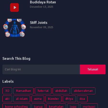
Budidaya Rotan
Desember 13, 2025
Stiff Joints
November 09, 2025
Search This Blog
Labels
3D
Ramadhan
Tutorial
abdullah
abdurrahman
abi
al-islam
asma
blender
dhiya
doa
home schooling
karya
kesehatan
logo
motivasi