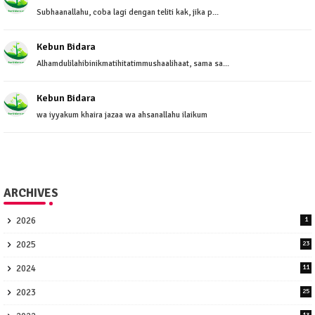
Subhaanallahu, coba lagi dengan teliti kak, jika p...
Kebun Bidara
Alhamdulilahibinikmatihitatimmushaalihaat, sama sa...
Kebun Bidara
wa iyyakum khaira jazaa wa ahsanallahu ilaikum
ARCHIVES
2026
1
2025
23
2024
11
2023
25