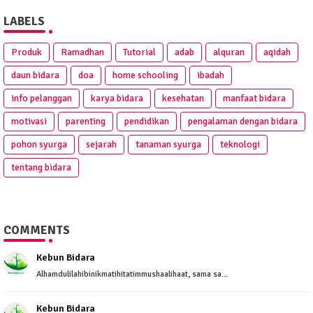
LABELS
Produk
Ramadhan
Tutorial
adab
alquran
aqidah
daun bidara
doa
home schooling
ibadah
info pelanggan
karya bidara
kesehatan
manfaat bidara
motivasi
parenting
pendidikan
pengalaman dengan bidara
pohon syurga
sejarah
tanaman syurga
teknologi
tentang bidara
COMMENTS
Kebun Bidara
Alhamdulilahibinikmatihitatimmushaalihaat, sama sa...
Kebun Bidara