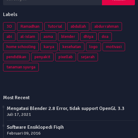
Labels
3D
Ramadhan
Tutorial
abdullah
abdurrahman
abi
al-islam
asma
blender
dhiya
doa
home schooling
karya
kesehatan
logo
motivasi
pendidikan
penyakit
pixellab
sejarah
tanaman syurga
Most Recent
Mengatasi Blender 2.8 Error, tidak support OpenGL 3.3
Juli 17, 2021
Software Ensiklopedi Fiqih
Februari 09, 2016