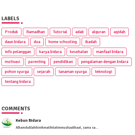
LABELS
Produk
Ramadhan
Tutorial
adab
alquran
aqidah
daun bidara
doa
home schooling
ibadah
info pelanggan
karya bidara
kesehatan
manfaat bidara
motivasi
parenting
pendidikan
pengalaman dengan bidara
pohon syurga
sejarah
tanaman syurga
teknologi
tentang bidara
COMMENTS
Kebun Bidara
Alhamdulilahibinikmatihitatimmushaalihaat, sama sa...