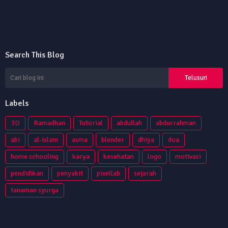
Search This Blog
Labels
3D
Ramadhan
Tutorial
abdullah
abdurrahman
abi
al-islam
asma
blender
dhiya
doa
home schooling
karya
kesehatan
logo
motivasi
pendidikan
penyakit
pixellab
sejarah
tanaman syurga