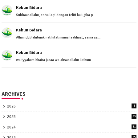
Kebun Bidara
Subhaanallahu, coba lagi dengan teliti kak, jika p...
Kebun Bidara
Alhamdulilahibinikmatihitatimmushaalihaat, sama sa...
Kebun Bidara
wa iyyakum khaira jazaa wa ahsanallahu ilaikum
ARCHIVES
2026
1
2025
23
2024
11
2023
25