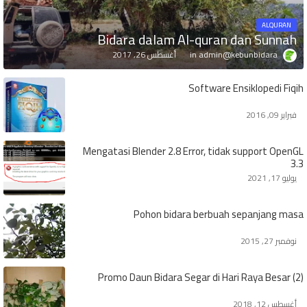
ALQURAN
Bidara dalam Al-quran dan Sunnah
admin@kebunbidara
أغسطس 26, 2017
Software Ensiklopedi Fiqih
فبراير 09, 2016
Mengatasi Blender 2.8 Error, tidak support OpenGL
3.3
يوليو 17, 2021
Pohon bidara berbuah sepanjang masa
نوفمبر 27, 2015
Promo Daun Bidara Segar di Hari Raya Besar (2)
أغسطس 12, 2018