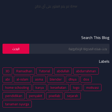
Error:
لم يتم العثور على أي نتائج
Search This Blog
Labels
3D
Ramadhan
Tutorial
abdullah
abdurrahman
abi
al-islam
asma
blender
dhiya
doa
home schooling
karya
kesehatan
logo
motivasi
pendidikan
penyakit
pixellab
sejarah
tanaman syurga