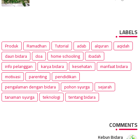
LABELS
Produk
Ramadhan
Tutorial
adab
alquran
aqidah
daun bidara
doa
home schooling
ibadah
info pelanggan
karya bidara
kesehatan
manfaat bidara
motivasi
parenting
pendidikan
pengalaman dengan bidara
pohon syurga
sejarah
tanaman syurga
teknologi
tentang bidara
COMMENTS
Kebun Bidara