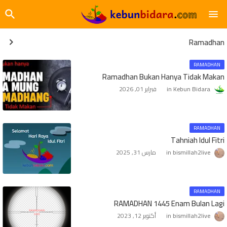
Ramadhan
RAMADHAN
Ramadhan Bukan Hanya Tidak Makan
Kebun Bidara
فبراير 01, 2026
RAMADHAN
Tahniah Idul Fitri
bismillah2live
مارس 31, 2025
RAMADHAN
RAMADHAN 1445 Enam Bulan Lagi
bismillah2live
أكتوبر 12, 2023