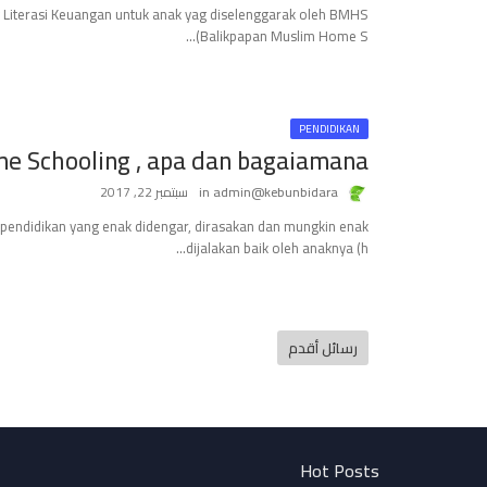
g Literasi Keuangan untuk anak yag diselenggarak oleh BMHS
(Balikpapan Muslim Home S…
PENDIDIKAN
e Schooling , apa dan bagaiamana ?
admin@kebunbidara
سبتمبر 22, 2017
pendidikan yang enak didengar, dirasakan dan mungkin enak
dijalakan baik oleh anaknya (h…
رسائل أقدم
Hot Posts