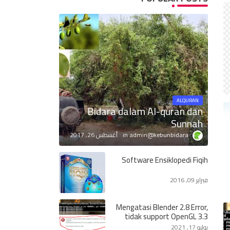
ALQURAN
Bidara dalam Al-quran dan
Sunnah
admin@kebunbidara
أغسطس 26, 2017
Software Ensiklopedi Fiqih
فبراير 09, 2016
Mengatasi Blender 2.8 Error,
tidak support OpenGL 3.3
يوليو 17, 2021