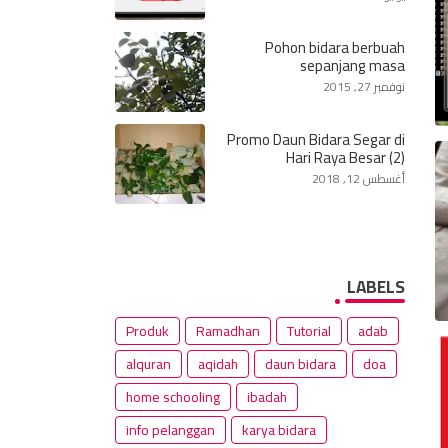
Pohon bidara berbuah
sepanjang masa
نوفمبر 27, 2015
Promo Daun Bidara Segar di
Hari Raya Besar (2)
أغسطس 12, 2018
LABELS
Produk
Ramadhan
Tutorial
adab
alquran
aqidah
daun bidara
doa
home schooling
ibadah
info pelanggan
karya bidara