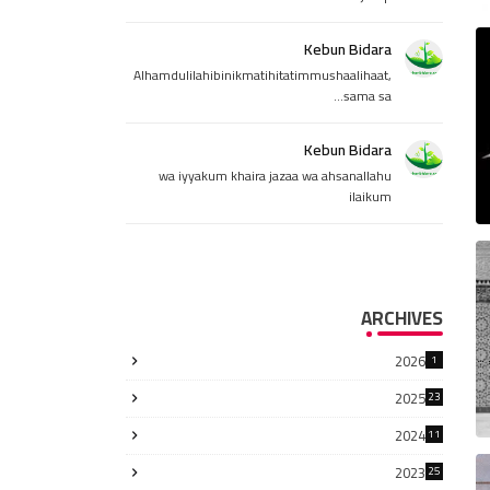
Kebun Bidara
Alhamdulilahibinikmatihitatimmushaalihaat,
sama sa...
Kebun Bidara
wa iyyakum khaira jazaa wa ahsanallahu
ilaikum
ARCHIVES
2026
1
2025
23
2024
11
2023
25