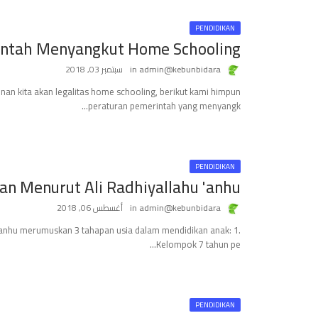
PENDIDIKAN
intah Menyangkut Home Schooling
admin@kebunbidara
سبتمبر 03, 2018
an kita akan legalitas home schooling, berikut kami himpun
peraturan pemerintah yang menyangk…
PENDIDIKAN
n Menurut Ali Radhiyallahu 'anhu
admin@kebunbidara
أغسطس 06, 2018
u 'anhu merumuskan 3 tahapan usia dalam mendidikan anak: 1.
Kelompok 7 tahun pe…
PENDIDIKAN