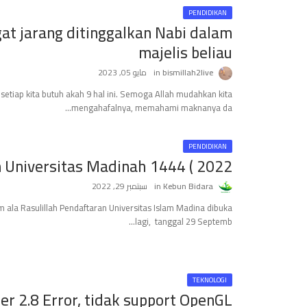
PENDIDIKAN
at jarang ditinggalkan Nabi dalam
majelis beliau
bismillah2live
مايو 05, 2023
etiap kita butuh akah 9 hal ini. Semoga Allah mudahkan kita
mengahafalnya, memahami maknanya da…
PENDIDIKAN
Universitas Madinah 1444 ( 2022 )
Kebun Bidara
سبتمبر 29, 2022
m ala Rasulillah Pendaftaran Universitas Islam Madina dibuka
lagi, tanggal 29 Septemb…
TEKNOLOGI
r 2.8 Error, tidak support OpenGL