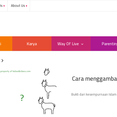
Contact Us
About Us
i
Karya
Way Of Live
Parentin
Cara menggambar
Bukti dari kesempurnaan Islam 