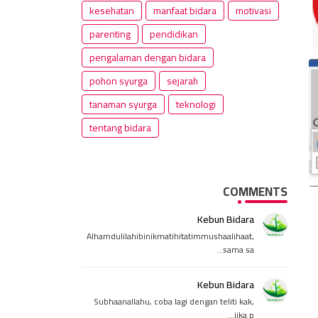
kesehatan
manfaat bidara
motivasi
parenting
pendidikan
pengalaman dengan bidara
pohon syurga
sejarah
tanaman syurga
teknologi
tentang bidara
COMMENTS
Kebun Bidara
Alhamdulilahibinikmatihitatimmushaalihaat,
sama sa...
Kebun Bidara
Subhaanallahu, coba lagi dengan teliti kak,
jika p...