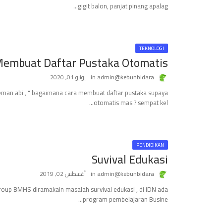
gigit balon, panjat pinang apalag…
TEKNOLOGI
Membuat Daftar Pustaka Otomatis
admin@kebunbidara
يونيو 01, 2020
teman abi , " bagaimana cara membuat daftar pustaka supaya
otomatis mas ? sempat kel…
PENDIDIKAN
Suvival Edukasi
admin@kebunbidara
أغسطس 02, 2019
group BMHS diramakain masalah survival edukasi , di IDN ada
program pembelajaran Busine…