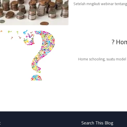
Setelah mngikuti webinar tentan
Hom
Home schooling, suatu model 
t
Search This Blog