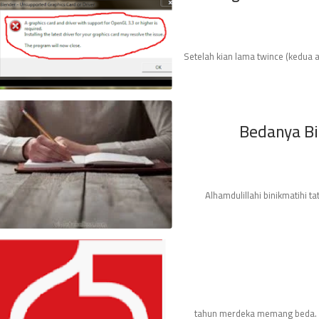
Setelah kian lama twince (kedua 
Bedanya Bio
Alhamdulillahi binikmatihi t
75 tahun merdeka memang beda.