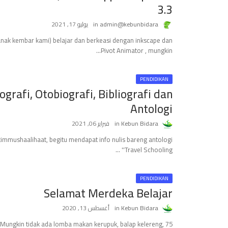
3.3
admin@kebunbidara
يوليو 17, 2021
anak kembar kami) belajar dan berkeasi dengan inkscape dan
Pivot Animator , mungkin…
PENDIDIKAN
grafi, Otobiografi, Bibliografi dan
Antologi
Kebun Bidara
فبراير 06, 2021
atimmushaalihaat, begitu mendapat info nulis bareng antologi
'Travel Schooling' …
PENDIDIKAN
Selamat Merdeka Belajar
Kebun Bidara
أغسطس 13, 2020
 Mungkin tidak ada lomba makan kerupuk, balap kelereng,